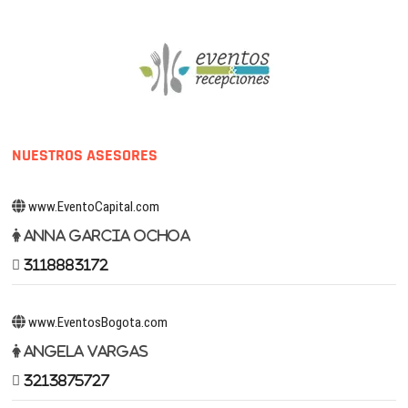
NUESTROS ASESORES
www.EventoCapital.com
Anna Garcia Ochoa
3118883172
www.EventosBogota.com
Angela Vargas
3213875727