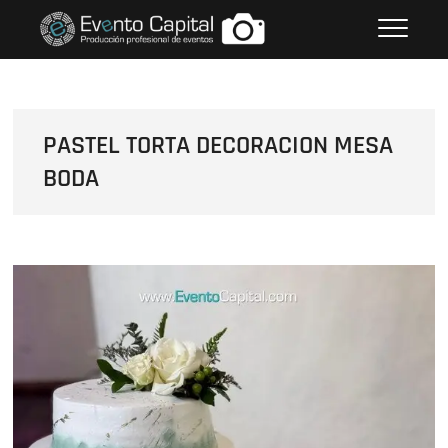
Saltar
FOTOS GRUPO EMPRESARIAL
al
EVENTO CAPITAL
contenido
PASTEL TORTA DECORACION MESA
BODA