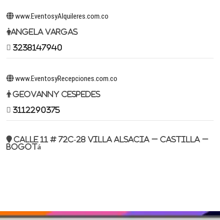
www.EventosyAlquileres.com.co
Angela Vargas
3238147940
www.EventosyRecepciones.com.co
Geovanny Cespedes
3112290375
Calle 11 # 72c-28 Villa Alsacia – Castilla –
Bogotá