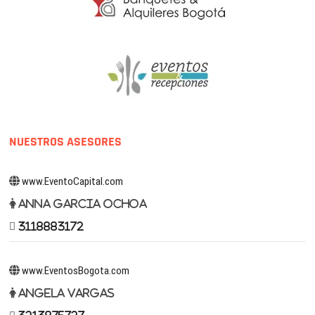
NUESTROS ASESORES
www.EventoCapital.com
Anna Garcia Ochoa
3118883172
www.EventosBogota.com
Angela Vargas