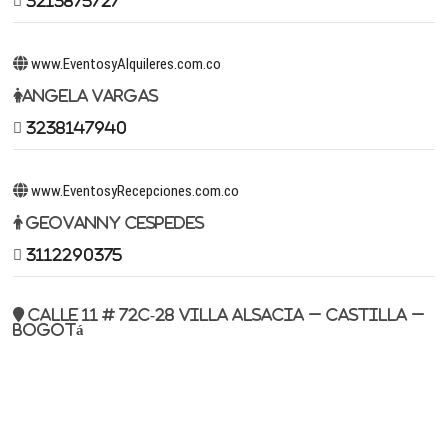
3213875727
www.EventosyAlquileres.com.co
Angela Vargas
3238147940
www.EventosyRecepciones.com.co
Geovanny Cespedes
3112290375
Calle 11 # 72c-28 Villa Alsacia – Castilla –
Bogotá