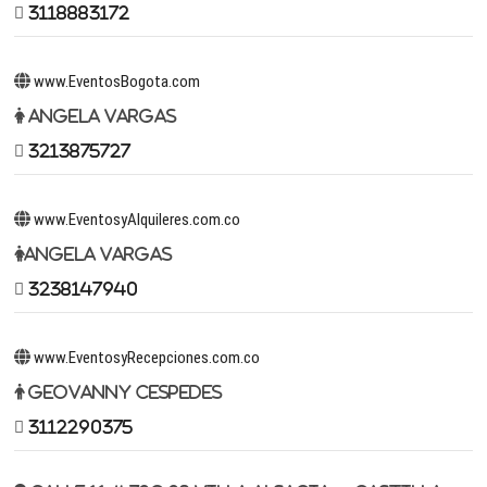
3118883172
www.EventosBogota.com
Angela Vargas
3213875727
www.EventosyAlquileres.com.co
Angela Vargas
3238147940
www.EventosyRecepciones.com.co
Geovanny Cespedes
3112290375