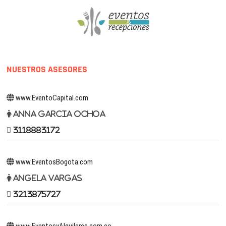
NUESTROS ASESORES
www.EventoCapital.com
Anna Garcia Ochoa
3118883172
www.EventosBogota.com
Angela Vargas
3213875727
www.EventosyAlquileres.com.co