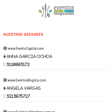
NUESTROS ASESORES
www.EventoCapital.com
Anna Garcia Ochoa
3118883172
www.EventosBogota.com
Angela Vargas
3213875727
www.EventosyAlquileres.com.co