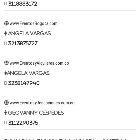
3118883172
www.EventosBogota.com
Angela Vargas
3213875727
www.EventosyAlquileres.com.co
Angela Vargas
3238147940
www.EventosyRecepciones.com.co
Geovanny Cespedes
3112290375