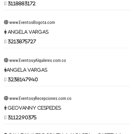
3118883172
www.EventosBogota.com
Angela Vargas
3213875727
www.EventosyAlquileres.com.co
Angela Vargas
3238147940
www.EventosyRecepciones.com.co
Geovanny Cespedes
3112290375