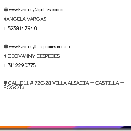
www.EventosyAlquileres.com.co
Angela Vargas
3238147940
www.EventosyRecepciones.com.co
Geovanny Cespedes
3112290375
Calle 11 # 72c-28 Villa Alsacia – Castilla –
Bogotá