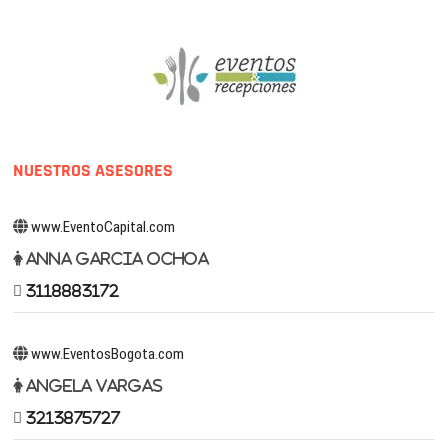
NUESTROS ASESORES
www.EventoCapital.com
Anna Garcia Ochoa
3118883172
www.EventosBogota.com
Angela Vargas
3213875727