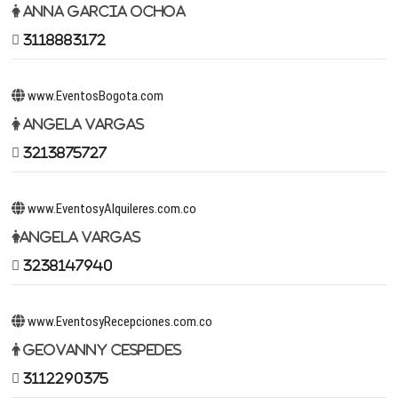
Anna Garcia Ochoa
3118883172
www.EventosBogota.com
Angela Vargas
3213875727
www.EventosyAlquileres.com.co
Angela Vargas
3238147940
www.EventosyRecepciones.com.co
Geovanny Cespedes
3112290375