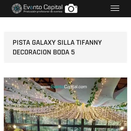
Saltar
FOTOS GRUPO EMPRESARIAL
al
EVENTO CAPITAL
contenido
PISTA GALAXY SILLA TIFANNY
DECORACION BODA 5