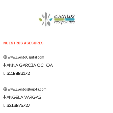
NUESTROS ASESORES
www.EventoCapital.com
Anna Garcia Ochoa
3118883172
www.EventosBogota.com
Angela Vargas
3213875727