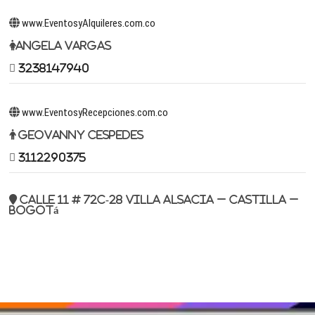
www.EventosyAlquileres.com.co
Angela Vargas
3238147940
www.EventosyRecepciones.com.co
Geovanny Cespedes
3112290375
Calle 11 # 72c-28 Villa Alsacia – Castilla –
Bogotá