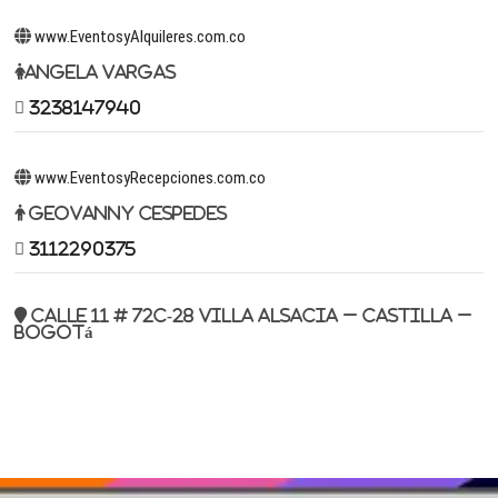
www.EventosyAlquileres.com.co
Angela Vargas
3238147940
www.EventosyRecepciones.com.co
Geovanny Cespedes
3112290375
Calle 11 # 72c-28 Villa Alsacia – Castilla –
Bogotá