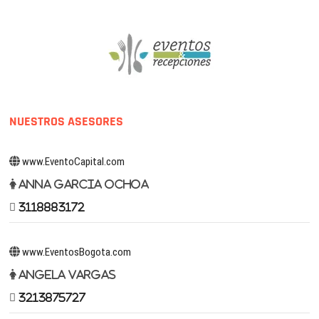
NUESTROS ASESORES
www.EventoCapital.com
Anna Garcia Ochoa
3118883172
www.EventosBogota.com
Angela Vargas
3213875727