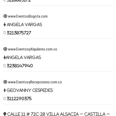
www.EventosBogota.com
Angela Vargas
3213875727
www.EventosyAlquileres.com.co
Angela Vargas
3238147940
www.EventosyRecepciones.com.co
Geovanny Cespedes
3112290375
Calle 11 # 72c-28 Villa Alsacia – Castilla –