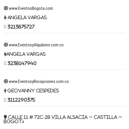
www.EventosBogota.com
Angela Vargas
3213875727
www.EventosyAlquileres.com.co
Angela Vargas
3238147940
www.EventosyRecepciones.com.co
Geovanny Cespedes
3112290375
Calle 11 # 72c-28 Villa Alsacia – Castilla –
Bogotá