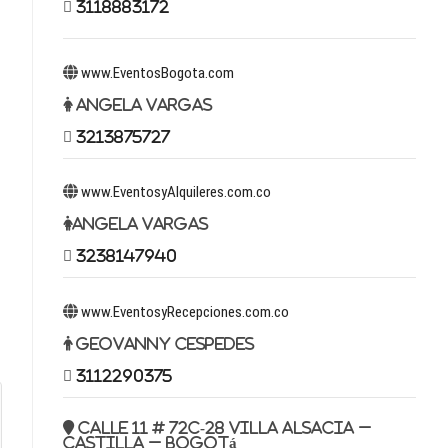
3118883172
www.EventosBogota.com
Angela Vargas
3213875727
www.EventosyAlquileres.com.co
Angela Vargas
3238147940
www.EventosyRecepciones.com.co
Geovanny Cespedes
3112290375
Calle 11 # 72c-28 Villa Alsacia –
Castilla – Bogotá