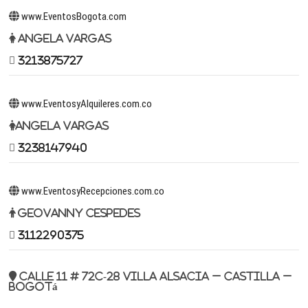
www.EventosBogota.com
Angela Vargas
3213875727
www.EventosyAlquileres.com.co
Angela Vargas
3238147940
www.EventosyRecepciones.com.co
Geovanny Cespedes
3112290375
Calle 11 # 72c-28 Villa Alsacia – Castilla –
Bogotá