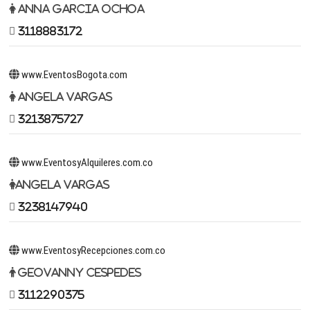
Anna Garcia Ochoa
3118883172
www.EventosBogota.com
Angela Vargas
3213875727
www.EventosyAlquileres.com.co
Angela Vargas
3238147940
www.EventosyRecepciones.com.co
Geovanny Cespedes
3112290375