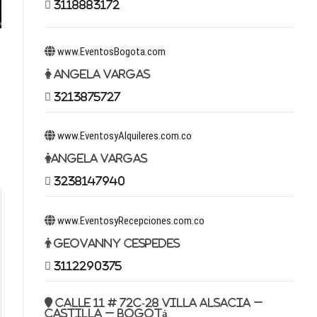
3118883172
www.EventosBogota.com
Angela Vargas
3213875727
www.EventosyAlquileres.com.co
Angela Vargas
3238147940
www.EventosyRecepciones.com.co
Geovanny Cespedes
3112290375
Calle 11 # 72c-28 Villa Alsacia –
Castilla – Bogotá