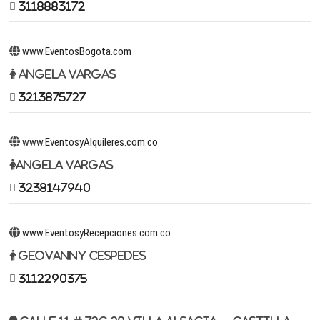
3118883172
www.EventosBogota.com
Angela Vargas
3213875727
www.EventosyAlquileres.com.co
Angela Vargas
3238147940
www.EventosyRecepciones.com.co
Geovanny Cespedes
3112290375