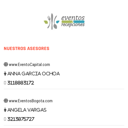
NUESTROS ASESORES
www.EventoCapital.com
Anna Garcia Ochoa
3118883172
www.EventosBogota.com
Angela Vargas
3213875727