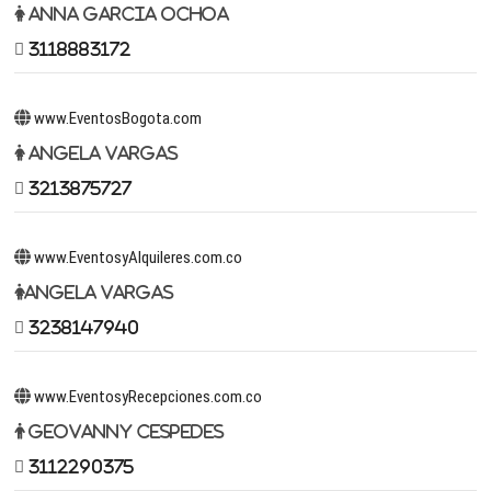
Anna Garcia Ochoa
3118883172
www.EventosBogota.com
Angela Vargas
3213875727
www.EventosyAlquileres.com.co
Angela Vargas
3238147940
www.EventosyRecepciones.com.co
Geovanny Cespedes
3112290375