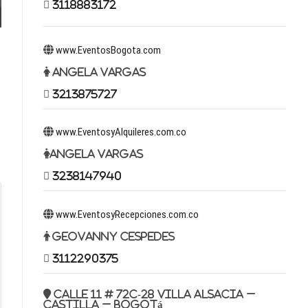
3118883172
www.EventosBogota.com
Angela Vargas
3213875727
www.EventosyAlquileres.com.co
Angela Vargas
3238147940
www.EventosyRecepciones.com.co
Geovanny Cespedes
3112290375
Calle 11 # 72c-28 Villa Alsacia –
Castilla – Bogotá