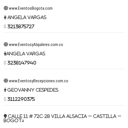
www.EventosBogota.com
Angela Vargas
3213875727
www.EventosyAlquileres.com.co
Angela Vargas
3238147940
www.EventosyRecepciones.com.co
Geovanny Cespedes
3112290375
Calle 11 # 72c-28 Villa Alsacia – Castilla –
Bogotá