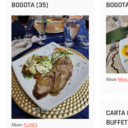
BOGOTA (35)
BOGOTA
Álbum:
Menú
CARTA 
BUFFET
Álbum:
PLANES