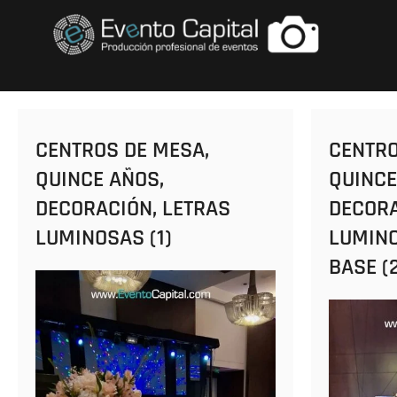
Saltar
FOTOS GRUPO E
al
contenido
CENTROS DE MESA,
CENTRO
QUINCE AÑOS,
QUINCE
DECORACIÓN, LETRAS
DECORA
LUMINOSAS (1)
LUMINO
BASE (